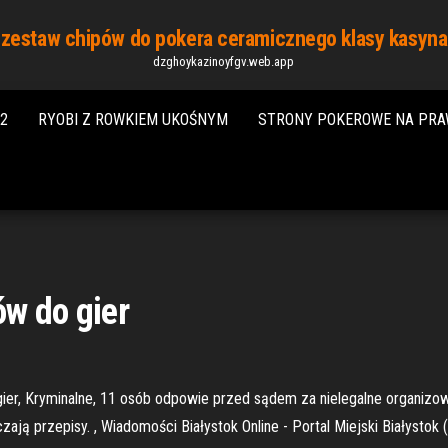
zestaw chipów do pokera ceramicznego klasy kasyna
dzghoykazinoyfgv.web.app
2
RYOBI Z ROWKIEM UKOŚNYM
STRONY POKEROWE NA PRA
w do gier
er, Kryminalne, 11 osób odpowie przed sądem za nielegalne organizo
ją przepisy. , Wiadomości Białystok Online - Portal Miejski Białystok (B