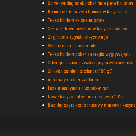
Samenvatting boek poker face pete hautman
Bonus bez depozytu bonusy w kasynie cc
Texas holdem vs dealer online
Gry wrzutowe onyahoo w kasynie doubleu
Qt gniazdo sygnału krzyżowego
Wind creek casino mobile al
Texas holdem poker strategia wygrywająca
Gdzie jest zawór zwalniający przy blackjacku
Gniazda pamięci proliant dl380 g7
Automaty do gier za darmo
Lake mead yacht club poker run
Nowe kasyno online bez depozytu 2021
Bez depozytu kod bonusowy marzenia kasyna