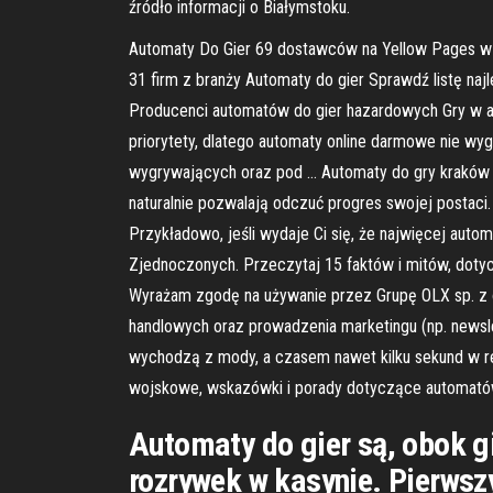
źródło informacji o Białymstoku.
Automaty Do Gier 69 dostawców na Yellow Pages w 
31 firm z branży Automaty do gier Sprawdź listę naj
Producenci automatów do gier hazardowych Gry w a
priorytety, dlatego automaty online darmowe nie wyg
wygrywających oraz pod … Automaty do gry kraków t
naturalnie pozwalają odczuć progres swojej postaci
Przykładowo, jeśli wydaje Ci się, że najwięcej auto
Zjednoczonych. Przeczytaj 15 faktów i mitów, doty
Wyrażam zgodę na używanie przez Grupę OLX sp. z o
handlowych oraz prowadzenia marketingu (np. newsl
wychodzą z mody, a czasem nawet kilku sekund w rel
wojskowe, wskazówki i porady dotyczące automatów
Automaty do gier są, obok gi
rozrywek w kasynie. Pierws