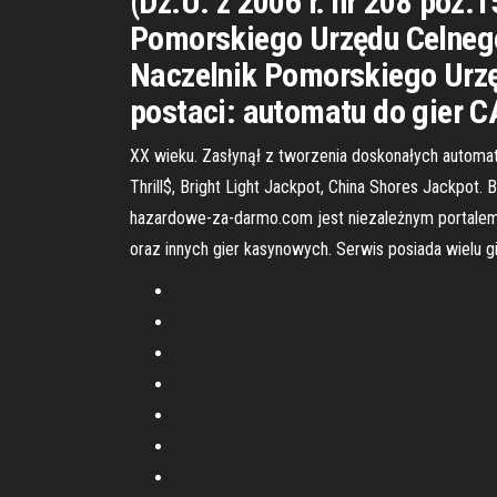
(Dz.U. z 2006 r. nr 208 poz
Pomorskiego Urzędu Celnego
Naczelnik Pomorskiego Urzę
postaci: automatu do gier 
XX wieku. Zasłynął z tworzenia doskonałych automat
Thrill$, Bright Light Jackpot, China Shores Jackpot.
hazardowe-za-darmo.com jest niezależnym portalem 
oraz innych gier kasynowych. Serwis posiada wielu g