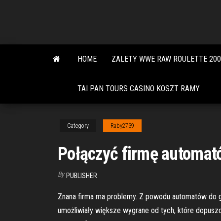
Skip
to
the
content
HOME
ZALETY WWE RAW ROULETTE 200
TAI PAN TOURS CASINO KOSZT RAMY
Category
Raby2739
Połączyć firmę automató
By
PUBLISHER
Znana firma ma problemy. Z powodu automatów do gi
umożliwiały większe wygrane od tych, które dopuszcza