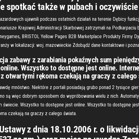
e spotkać także w pubach i oczywiście
zardowych ujawnili podczas ostatnich działań na terenie Dębicy funk
ariusze Krajowej Administracji Skarbowej zatrzymali na Podkarpaciu b
neygames, BRISTOL Yellow Pages B2B Marketplace Produkty Firmy Dyst
branży w lokalizacji: woj. mazowieckie Zdobądź dane kontaktowe i pozn
cja zabawy z zarabiania pokaźnych sum pieniędz
 online. Wszystko to dostępne jest online. Inte
 z otwartymi rękoma czekają na graczy z całego 
rawdę mnóstwo. Niektóre z portali posiadają grubo ponad 2 tysiące gie
 są więc dobrym sposobem do wypróbowania wielu z nich. Automaty do
 świecie. Wszystko to dostępne jest online. Wszystko to dostępne jes
oma czekają na graczy z całego świata.
 Ustawy z dnia 18.10.2006 r. o likwidac