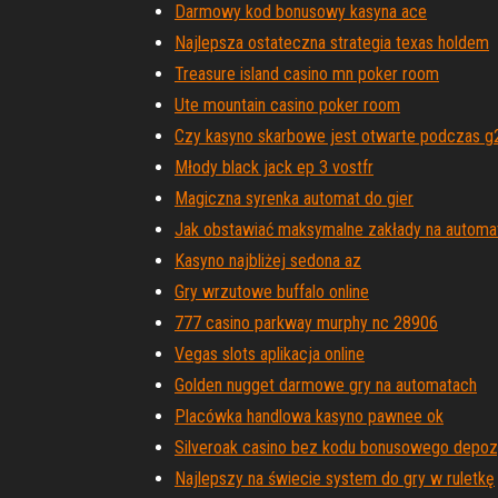
Darmowy kod bonusowy kasyna ace
Najlepsza ostateczna strategia texas holdem
Treasure island casino mn poker room
Ute mountain casino poker room
Czy kasyno skarbowe jest otwarte podczas g
Młody black jack ep 3 vostfr
Magiczna syrenka automat do gier
Jak obstawiać maksymalne zakłady na automa
Kasyno najbliżej sedona az
Gry wrzutowe buffalo online
777 casino parkway murphy nc 28906
Vegas slots aplikacja online
Golden nugget darmowe gry na automatach
Placówka handlowa kasyno pawnee ok
Silveroak casino bez kodu bonusowego depoz
Najlepszy na świecie system do gry w ruletkę