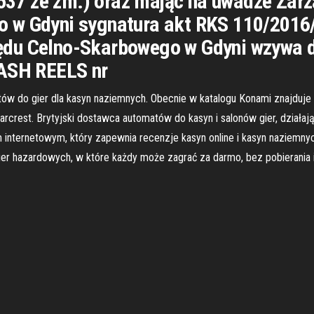
.1537 ze zm.) oraz mając na uwadze Zar
 w Gdyni sygnatura akt RKS 110/2016/3
du Celno-Skarbowego w Gdyni wzywa d
CASH REELS nr
ów do gier dla kasyn naziemnych. Obecnie w katalogu Konami znajduje 
 Barcrest. Brytyjski dostawca automatów do kasyn i salonów gier, działaj
internetowym, który zapewnia recenzje kasyn online i kasyn naziemnyc
ier hazardowych, w które każdy może zagrać za darmo, bez pobierania i 