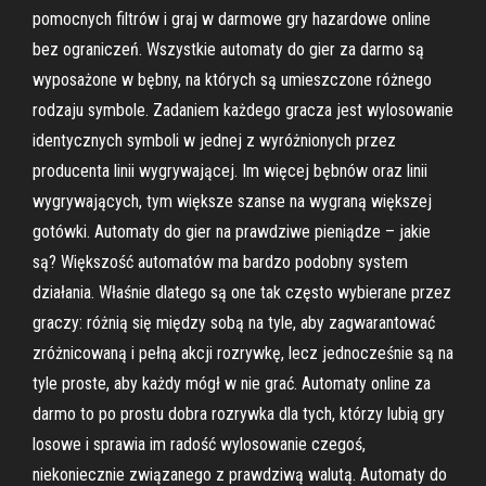
pomocnych filtrów i graj w darmowe gry hazardowe online
bez ograniczeń. Wszystkie automaty do gier za darmo są
wyposażone w bębny, na których są umieszczone różnego
rodzaju symbole. Zadaniem każdego gracza jest wylosowanie
identycznych symboli w jednej z wyróżnionych przez
producenta linii wygrywającej. Im więcej bębnów oraz linii
wygrywających, tym większe szanse na wygraną większej
gotówki. Automaty do gier na prawdziwe pieniądze – jakie
są? Większość automatów ma bardzo podobny system
działania. Właśnie dlatego są one tak często wybierane przez
graczy: różnią się między sobą na tyle, aby zagwarantować
zróżnicowaną i pełną akcji rozrywkę, lecz jednocześnie są na
tyle proste, aby każdy mógł w nie grać. Automaty online za
darmo to po prostu dobra rozrywka dla tych, którzy lubią gry
losowe i sprawia im radość wylosowanie czegoś,
niekoniecznie związanego z prawdziwą walutą. Automaty do