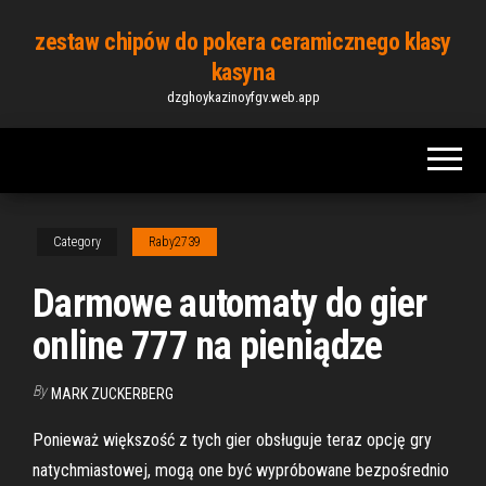
Skip
zestaw chipów do pokera ceramicznego klasy
to
kasyna
the
dzghoykazinoyfgv.web.app
content
Category
Raby2739
Darmowe automaty do gier
online 777 na pieniądze
By
MARK ZUCKERBERG
Ponieważ większość z tych gier obsługuje teraz opcję gry
natychmiastowej, mogą one być wypróbowane bezpośrednio