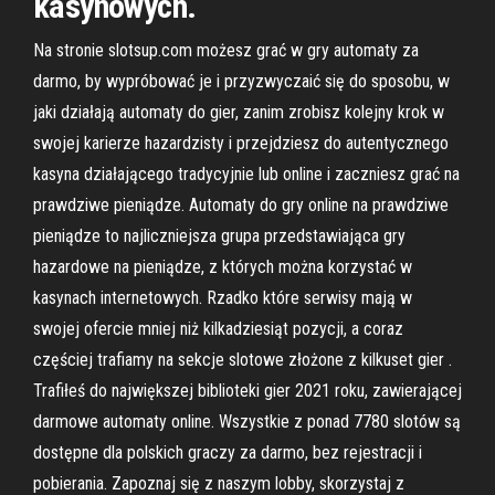
kasynowych.
Na stronie slotsup.com możesz grać w gry automaty za
darmo, by wypróbować je i przyzwyczaić się do sposobu, w
jaki działają automaty do gier, zanim zrobisz kolejny krok w
swojej karierze hazardzisty i przejdziesz do autentycznego
kasyna działającego tradycyjnie lub online i zaczniesz grać na
prawdziwe pieniądze. Automaty do gry online na prawdziwe
pieniądze to najliczniejsza grupa przedstawiająca gry
hazardowe na pieniądze, z których można korzystać w
kasynach internetowych. Rzadko które serwisy mają w
swojej ofercie mniej niż kilkadziesiąt pozycji, a coraz
częściej trafiamy na sekcje slotowe złożone z kilkuset gier .
Trafiłeś do największej biblioteki gier 2021 roku, zawierającej
darmowe automaty online. Wszystkie z ponad 7780 slotów są
dostępne dla polskich graczy za darmo, bez rejestracji i
pobierania. Zapoznaj się z naszym lobby, skorzystaj z